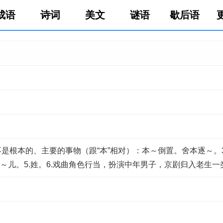
成语
诗词
美文
谜语
歇后语
。2.不是根本的、主要的事物（跟“本”相对）：本～倒置。舍本逐～
～儿。5.姓。6.戏曲角色行当，扮演中年男子，京剧归入老生一