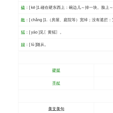
磕
：[ kē ]1.碰在硬东西上：碗边儿～掉一块。
敞
：[ chǎng ]1.（房屋、庭院等）宽绰；没有
猺
：[ yáo ]见〖黄猺〗。
娽
：[ lù ]随从。
硬挺
手杖
美文美句