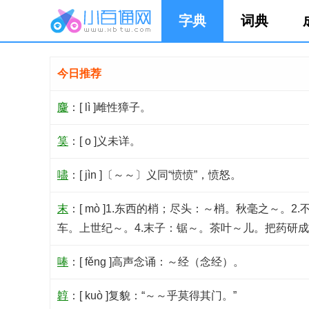
字典
词典
今日推荐
麜
：[ lì ]雌性獐子。
筽
：[ o ]义未详。
嚍
：[ jìn ]〔～～〕义同“愤愤”，愤怒。
末
：[ mò ]1.东西的梢；尽头：～梢。秋毫之～
车。上世纪～。4.末子：锯～。茶叶～儿。把药研成
唪
：[ fěng ]高声念诵：～经（念经）。
韕
：[ kuò ]复貌：“～～乎莫得其门。”