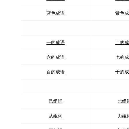
蓝色成语
紫色
一的成语
二的
六的成语
七的
百的成语
千的
己组词
比组
从组词
力组