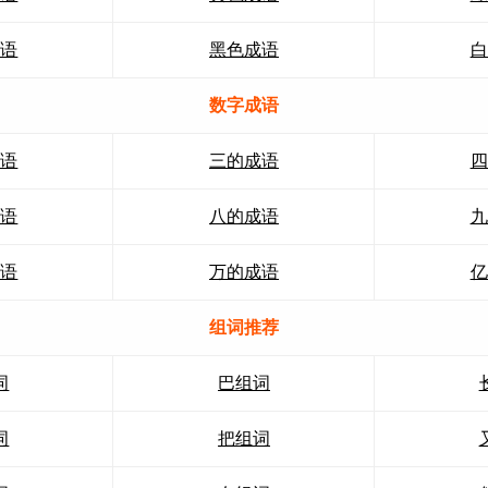
成语
黑色成语
白
数字成语
成语
三的成语
四
成语
八的成语
九
成语
万的成语
亿
组词推荐
词
巴组词
词
把组词