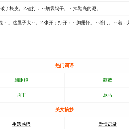
脸上～破了块皮。2.磕打：～烟袋锅子。～掉鞋底的泥。
遮拦：宽～。这屋子太～。2.张开；打开：～胸露怀。～着门。～着口
热门词语
黐脷根
藸蒘
骄丁
廞马
美文摘抄
生活感悟
爱情语录